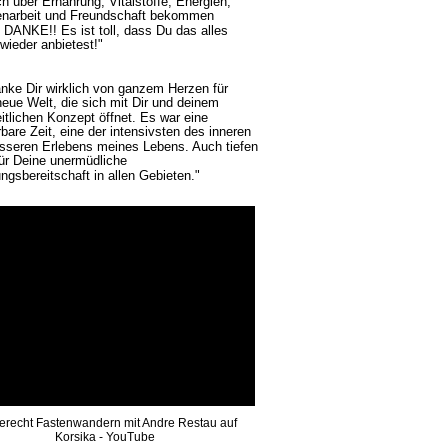
ch über Ernährung, Vitalstoffe, Energien, 
narbeit und Freundschaft bekommen 
. DANKE!! Es ist toll, dass Du das alles 
wieder anbietest!"
anke Dir wirklich von ganzem Herzen für 
neue Welt, die sich mit Dir und deinem 
itlichen Konzept öffnet. Es war eine 
bare Zeit, eine der intensivsten des inneren 
sseren Erlebens meines Lebens. Auch tiefen 
ür Deine unermüdliche 
ngsbereitschaft in allen Gebieten."
erecht Fastenwandern mit Andre Restau auf 
Korsika - YouTube