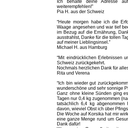
Ich    
behalte    
deine   
Adresse    
auf 
weiterempfehlen!”
Pia H. aus der Schweiz
“Heute  
morgen  
habe  
ich  
die  
Erf
Waage  
angesehen  
und  
war  
tief  
bee
im  
Bezug  
auf  
die  
Ernährung,  
Dank
ausstrahlst, Danke für die tollen Ta
auf meiner Lieblingsinsel.” 
Michael H. aus Hamburg
“Mit  
eindrücklichen  
Erlebnissen  
u
Schweiz zurückgekehrt.
Nochmals herzlichen Dank für alle
Rita und Verena 
“Ich  
bin  
wieder  
gut  
zurückgekomm
wunderschöne und sehr sonnige Pf
Ganz  
ohne  
kleine  
Sünden  
ging  
es
Tagen  
nur  
0,4  
kg  
zugenommen  
(n
tatsächlich  
6,4  
kg  
abgenommen  
davon, wieviel Obst ich über Pfing
Die  
Woche  
auf  
Korsika  
hat  
mir  
wirk
eine  
ganze  
Menge  
rund  
um  
Gesun
Dank dafür!