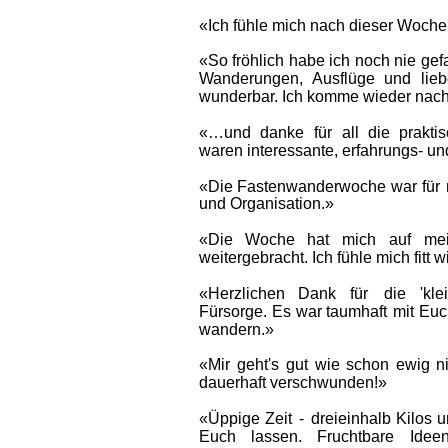
«Ich fühle mich nach dieser Woche
«So  
fröhlich  
habe  
ich  
noch  
nie  
gefa
Wanderungen,   
Ausflüge   
und   
lieb
wunderbar. Ich komme wieder nach
«…und   
danke   
für   
all   
die   
praktis
waren interessante, erfahrungs- u
«Die  
Fastenwanderwoche  
war  
für  
und Organisation.»
«Die   
Woche   
hat   
mich   
auf   
mei
weitergebracht. Ich fühle mich fitt w
«Herzlichen    
Dank    
für    
die    
'kle
Fürsorge.  
Es  
war  
taumhaft  
mit  
Euc
wandern.»
«Mir  
geht's  
gut  
wie  
schon  
ewig  
n
dauerhaft verschwunden!»
«Üppige  
Zeit  
-  
dreieinhalb  
Kilos  
u
Euch    
lassen.    
Fruchtbare    
Ideen,