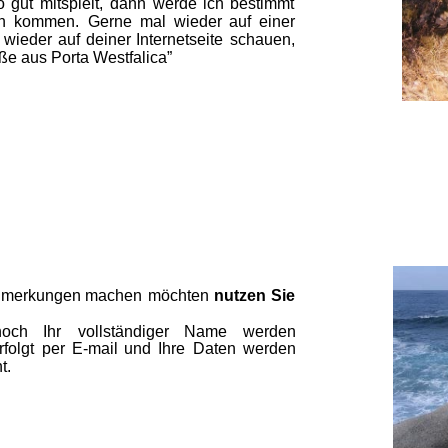
o  
gut  
mitspielt,  
dann  
werde  
ich  
bestimmt 
  
kommen.  
Gerne  
mal  
wieder  
auf  
einer 
 
wieder  
auf  
deiner  
Internetseite  
schauen, 
ße aus Porta Westfalica”
merkungen  
machen  
möchten  
nutzen  
Sie 
och    
Ihr    
vollständiger    
Name    
werden 
rfolgt  
per  
E-mail  
und  
Ihre  
Daten  
werden 
t.