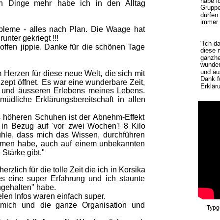
habe i
   
Dinge   
mehr   
habe   
ich   
in   
den   
Alltag 
Gruppe
dürfen
immer 
bleme  
-  
alles  
nach  
Plan.  
Die  
Waage  
hat 
unter gekriegt !!!
"Ich d
offen  
jippie.  
Danke  
für  
die  
schönen  
Tage 
diese 
ganzhe
wunder
und äu
  
Herzen  
für  
diese  
neue  
Welt,  
die  
sich  
mit 
Dank f
zept  
öffnet.  
Es  
war  
eine  
wunderbare  
Zeit, 
Erkläru
 
und  
äusseren  
Erlebens  
meines  
Lebens. 
müdliche  
Erklärungsbereitschaft  
in  
allen 
  
höheren  
Schuhen  
ist  
der  
Abnehm-Effekt 
 
in  
Bezug  
auf  
'vor  
zwei  
Wochen'!  
8  
Kilo 
ühle,  
dass  
mich  
das  
Wissen,  
durchführen 
men  
habe,  
auch  
auf  
einem  
unbekannten 
Stärke gibt."
 
herzlich  
für  
die  
tolle  
Zeit  
die  
ich  
in  
Korsika 
s  
eine  
super  
Erfahrung  
und  
ich  
staunte 
chgehalten" habe.
elen Infos waren einfach super.
 
mich   
und   
die   
ganze   
Organisation   
und 
Typg