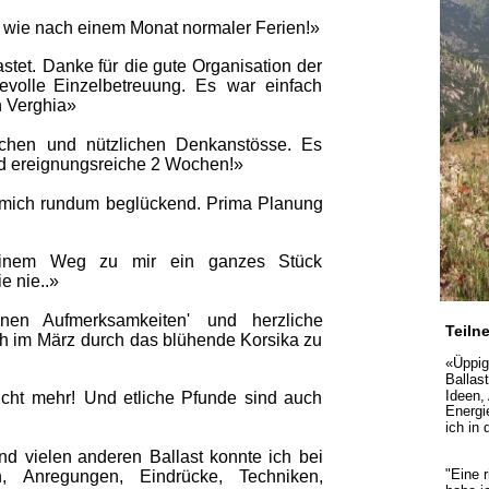
 wie nach einem Monat normaler Ferien!»
stet.  
Danke  
für  
die  
gute  
Organisation  
der 
evolle   
Einzelbetreuung.   
Es   
war   
einfach 
 Verghia»
chen   
und   
nützlichen   
Denkanstösse.   
Es 
nd ereignungsreiche 2 Wochen!»
mich  
rundum  
beglückend.  
Prima  
Planung 
nem   
Weg   
zu   
mir   
ein   
ganzes   
Stück 
ie nie..»
inen    
Aufmerksamkeiten'    
und    
herzliche 
Teiln
h  
im  
März  
durch  
das  
blühende  
Korsika  
zu 
«Üppige
Ballas
Ideen,
icht  
mehr!  
Und  
etliche  
Pfunde  
sind  
auch 
Energi
ich in
nd  
vielen  
anderen  
Ballast  
konnte  
ich  
bei 
"Eine 
    
Anregungen,    
Eindrücke,    
Techniken, 