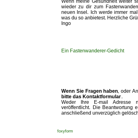
Wenn  
meine  
Gesundheit  
weiter  
s
wieder  
zu  
dir  
zum  
Fastenwandern
neuen  
Insel.  
Ich  
werde  
immer  
mal 
was du so anbietest. Herzliche Grü
Ingo
Ein Fastenwanderer-Gedicht 
Wenn  
Sie  
Fragen  
haben
,  
oder 
An
bitte das Kontaktformular
. 
Weder    
Ihre    
E-mail    
Adresse    
n
veröffentlicht.  
Die  
Beantwortung  
e
anschließend unverzüglich gelösch
foxyform