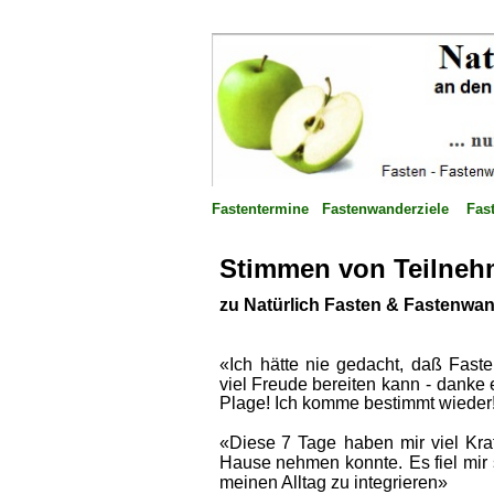
Fastentermine
Fastenwanderziele
Fas
Stimmen von Teilneh
zu Natürlich Fasten & Fastenwan
«Ich  
hätte  
nie  
gedacht,  
daß  
Faste
viel  
Freude  
bereiten  
kann  
-  
danke  
Plage! Ich komme bestimmt wieder
«Diese  
7  
Tage  
haben  
mir  
viel  
Kraf
Hause  
nehmen  
konnte.  
Es  
fiel  
mir 
meinen Alltag zu integrieren»