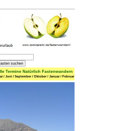
by
freefind
advanced
lle Termine Natürlich Fastenwandern
Mai / Juni / September / Oktober / Januar / Februar