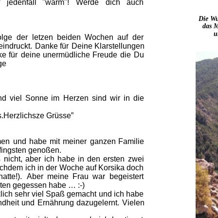
   
jedenfall    
"warm"!    
Werde    
dich    
auch 
Die Wu
das M
u
olge  
der  
letzen  
beiden  
Wochen  
auf  
der 
indruckt.  
Danke  
für  
Deine  
Klarstellungen 
e  
für  
deine  
unermüdliche  
Freude  
die  
Du 
ge 
nd  
viel  
Sonne  
im  
Herzen  
sind  
wir  
in  
die 
s.Herzlichsze Grüsse”
en  
und  
habe  
mit  
meiner  
ganzen  
Familie 
ingsten genoßen. 
  
nicht,  
aber  
ich  
habe  
in  
den  
ersten  
zwei 
achdem  
ich  
in  
der  
Woche  
auf  
Korsika  
doch 
hatte!).  
Aber  
meine  
Frau  
war  
begeistert 
.
sten gegessen habe … :-)
lich  
sehr  
viel  
Spaß  
gemacht  
und  
ich  
habe 
dheit  
und  
Ernährung  
dazugelernt.  
Vielen 