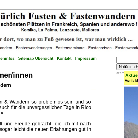
teninfos
Sitemap Übersicht
Kontakt
Impressum
mer/innen 
search engine
Aktue
April / 
dern 
n  
&  
Wandern  
so  
problemlos  
sein  
und  
so 
euch  
für  
die  
unvergesslichen  
Tage  
in  
Rico 
!»
t  
und  
Freude  
gebracht,  
die  
ich  
mit  
nach 
 
sogar  
leicht  
die  
neuen  
Erfahrungen  
gut  
in 