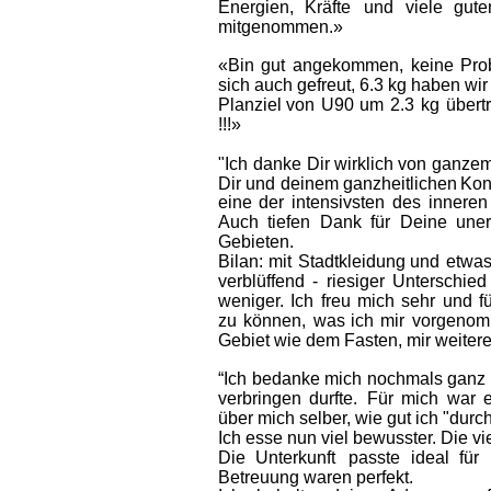
Energien,   
Kräfte   
und   
viele   
guten
mitgenommen.»
«Bin  
gut  
angekommen,  
keine  
Pro
sich auch gefreut, 6.3 kg haben wir r
Planziel  
von  
U90  
um  
2.3  
kg  
übertr
!!!»
"Ich  
danke  
Dir  
wirklich  
von  
ganzem
Dir  
und  
deinem  
ganzheitlichen  
Kon
eine  
der  
intensivsten  
des  
inneren 
Auch  
tiefen  
Dank  
für  
Deine  
uner
Gebieten.
Bilan:  
mit  
Stadtkleidung  
und  
etwas
verblüffend  
-  
riesiger  
Unterschied 
weniger.  
Ich  
freu  
mich  
sehr  
und  
f
zu  
können,  
was  
ich  
mir  
vorgenom
Gebiet wie dem Fasten, mir weitere 
“Ich  
bedanke  
mich  
nochmals  
ganz 
verbringen  
durfte.  
Für  
mich  
war  
e
über mich selber, wie gut ich "dur
Ich esse nun viel bewusster. Die vi
Die   
Unterkunft   
passte   
ideal   
für  
Betreuung waren perfekt.